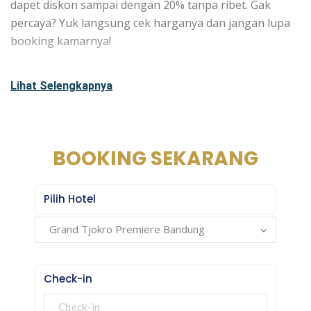
dapet diskon sampai dengan 20% tanpa ribet. Gak
percaya? Yuk langsung cek harganya dan jangan lupa
booking kamarnya!
Lihat Selengkapnya
Syarat & Ketentuan:
Promo berlaku untuk
pemesanan di hari jumat
Diskon bervariasi mulai dari 10% sampai dengan 20%
BOOKING SEKARANG
disesuaikan dengan periode low / high season
Potongan harga terhitung dari harga
publish rate
Pilih Hotel
Harga bersifat dinamis mengikuti tingkat okupansi
kamar
Grand Tjokro Premiere Bandung
Promo berlaku untuk periode menginap sampai
dengan
20 Des 2026
Reservasi
tidak dapat dibatalkan / Non-refundable
Check-in
Promosi berlaku hanya untuk reservasi melalui Brand
Website
(grandtjokro.com, tjokrohotel.com, tjokro